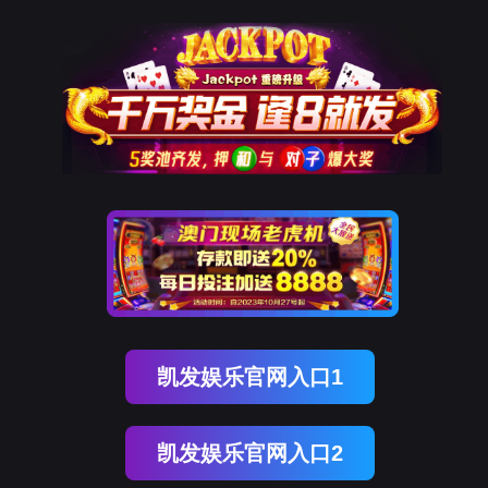
bifa必发(中国)

