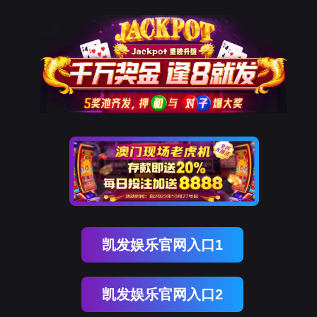
凯发娱乐官网入口1
凯发娱乐官网入口2