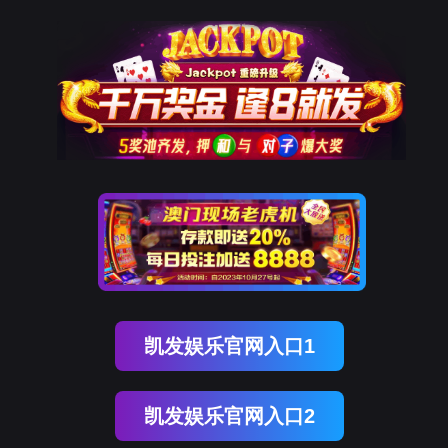
bifa必发(中国)

