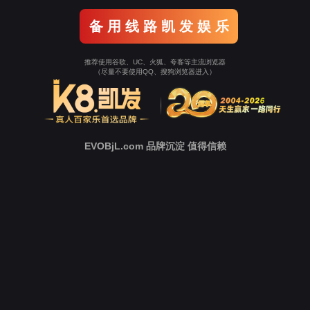
备 用 线 路 凯 发 娱 乐
推荐使用谷歌、UC、火狐、夸客等主流浏览器
（尽量不要使用QQ、搜狗浏览器进入）
EVOBjL.com 品牌沉淀 值得信赖