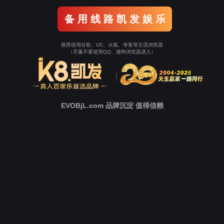
备 用 线 路 凯 发 娱 乐
推荐使用谷歌、UC、火狐、夸客等主流浏览器
（尽量不要使用QQ、搜狗浏览器进入）
EVOBjL.com 品牌沉淀 值得信赖