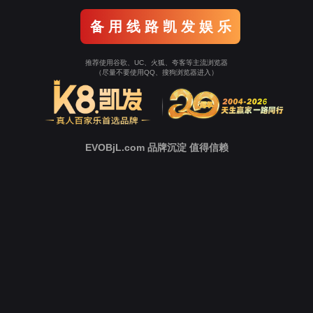
备 用 线 路 凯 发 娱 乐
推荐使用谷歌、UC、火狐、夸客等主流浏览器
（尽量不要使用QQ、搜狗浏览器进入）
EVOBjL.com 品牌沉淀 值得信赖