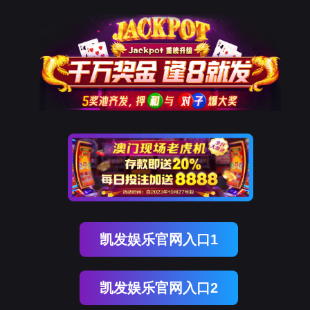
凯发娱乐官网入口1
凯发娱乐官网入口2