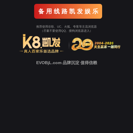
备 用 线 路 凯 发 娱 乐
推荐使用谷歌、UC、火狐、夸客等主流浏览器
（尽量不要使用QQ、搜狗浏览器进入）
EVOBjL.com 品牌沉淀 值得信赖